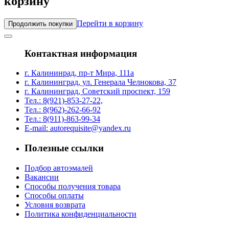
корзину
Перейти в корзину
Продолжить покупки
Контактная информация
г. Калининрад, пр-т Мира, 111а
г. Калининград, ул. Генерала Челнокова, 37
г. Калининград, Советский проспект, 159
Тел.: 8(921)-853-27-22,
Тел.: 8(962)-262-66-92
Тел.: 8(911)-863-99-34
E-mail: autorequisite@yandex.ru
Полезные ссылки
Подбор автоэмалей
Вакансии
Способы получения товара
Способы оплаты
Условия возврата
Политика конфиденциальности