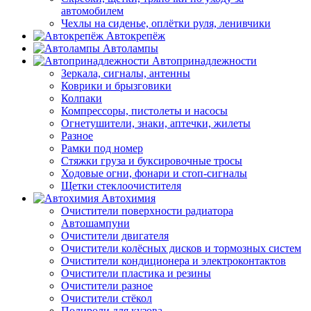
автомобилем
Чехлы на сиденье, оплётки руля, ленивчики
Автокрепёж
Автолампы
Автопринадлежности
Зеркала, сигналы, антенны
Коврики и брызговики
Колпаки
Компрессоры, пистолеты и насосы
Огнетушители, знаки, аптечки, жилеты
Разное
Рамки под номер
Стяжки груза и буксировочные тросы
Ходовые огни, фонари и стоп-сигналы
Щетки стеклоочистителя
Автохимия
Очистители поверхности радиатора
Автошампуни
Очистители двигателя
Очистители колёсных дисков и тормозных систем
Очистители кондиционера и электроконтактов
Очистители пластика и резины
Очистители разное
Очистители стёкол
Полироли для кузова