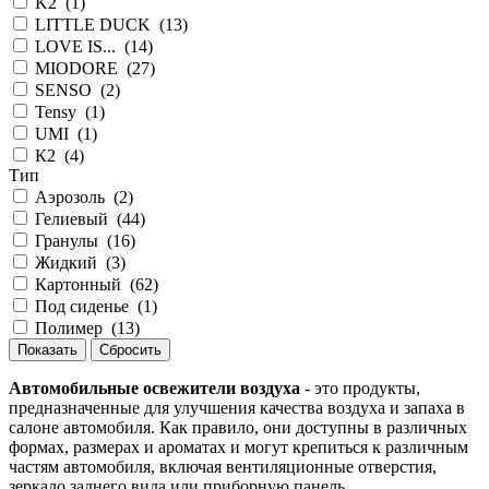
K2
(
1
)
LITTLE DUCK
(
13
)
LOVE IS...
(
14
)
MIODORE
(
27
)
SENSO
(
2
)
Tensy
(
1
)
UMI
(
1
)
К2
(
4
)
Тип
Аэрозоль
(
2
)
Гелиевый
(
44
)
Гранулы
(
16
)
Жидкий
(
3
)
Картонный
(
62
)
Под сиденье
(
1
)
Полимер
(
13
)
Автомобильные освежители воздуха
- это продукты,
предназначенные для улучшения качества воздуха и запаха в
салоне автомобиля. Как правило, они доступны в различных
формах, размерах и ароматах и могут крепиться к различным
частям автомобиля, включая вентиляционные отверстия,
зеркало заднего вида или приборную панель.