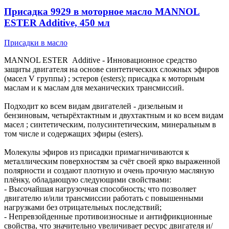
Присадка 9929 в моторное масло MANNOL
ESTER Additive, 450 мл
Присадки в масло
MANNOL ESTER Additive - Инновационное средство
защиты двигателя на основе синтетических сложных эфиров
(масел V группы) ; эстеров (esters); присадка к моторным
маслам и к маслам для механических трансмиссий.
Подходит ко всем видам двигателей - дизельным и
бензиновым, четырёхтактным и двухтактным и ко всем видам
масел ; синтетическим, полуcинтетическим, минеральным в
том числе и содержащих эфиры (esters).
Молекулы эфиров из присадки примагничиваются к
металлическим поверхностям за счёт своей ярко выраженной
полярности и создают плотную и очень прочную масляную
плёнку, обладающую следующими свойствами:
- Высочайшая нагрузочная способность; что позволяет
двигателю и/или трансмиссии работать с повышенными
нагрузками без отрицательных последствий;
- Непревзойденные противоизносные и антифрикционные
свойства, что значительно увеличивает ресурс двигателя и/