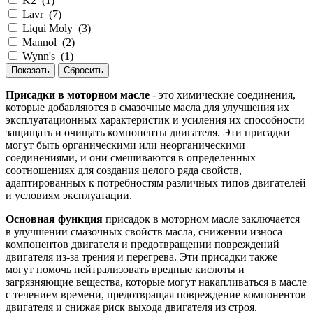
K2
(
1
)
Lavr
(
7
)
Liqui Moly
(
3
)
Mannol
(
2
)
Wynn's
(
1
)
Присадки в моторном масле
- это химические соединения,
которые добавляются в смазочные масла для улучшения их
эксплуатационных характеристик и усиления их способности
защищать и очищать компоненты двигателя. Эти присадки
могут быть органическими или неорганическими
соединениями, и они смешиваются в определенных
соотношениях для создания целого ряда свойств,
адаптированных к потребностям различных типов двигателей
и условиям эксплуатации.
Основная функция
присадок в моторном масле заключается
в улучшении смазочных свойств масла, снижении износа
компонентов двигателя и предотвращении повреждений
двигателя из-за трения и перегрева. Эти присадки также
могут помочь нейтрализовать вредные кислоты и
загрязняющие вещества, которые могут накапливаться в масле
с течением времени, предотвращая повреждение компонентов
двигателя и снижая риск выхода двигателя из строя.