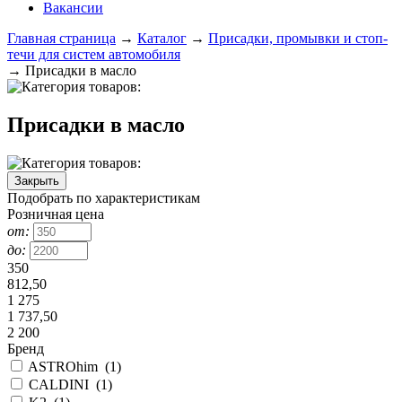
Вакансии
Главная страница
→
Каталог
→
Присадки, промывки и стоп-
течи для систем автомобиля
→
Присадки в масло
Присадки в масло
Закрыть
Подобрать по характеристикам
Розничная цена
от:
до:
350
812,50
1 275
1 737,50
2 200
Бренд
ASTROhim
(
1
)
CALDINI
(
1
)