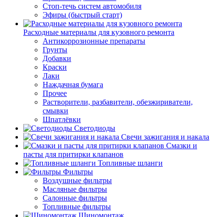
Стоп-течь систем автомобиля
Эфиры (быстрый старт)
Расходные материалы для кузовного ремонта
Антикоррозионные препараты
Грунты
Добавки
Краски
Лаки
Наждачная бумага
Прочее
Растворители, разбавители, обезжириватели,
смывки
Шпатлёвки
Светодиоды
Свечи зажигания и накала
Смазки и
пасты для притирки клапанов
Топливные шланги
Фильтры
Воздушные фильтры
Масляные фильтры
Салонные фильтры
Топливные фильтры
Шиномонтаж