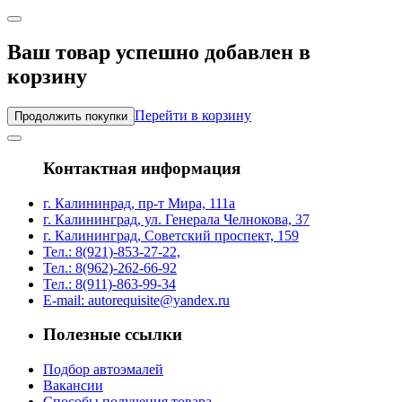
Ваш товар успешно добавлен в
корзину
Перейти в корзину
Продолжить покупки
Контактная информация
г. Калининрад, пр-т Мира, 111а
г. Калининград, ул. Генерала Челнокова, 37
г. Калининград, Советский проспект, 159
Тел.: 8(921)-853-27-22,
Тел.: 8(962)-262-66-92
Тел.: 8(911)-863-99-34
E-mail: autorequisite@yandex.ru
Полезные ссылки
Подбор автоэмалей
Вакансии
Способы получения товара