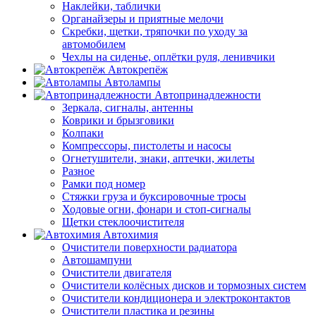
Наклейки, таблички
Органайзеры и приятные мелочи
Скребки, щетки, тряпочки по уходу за
автомобилем
Чехлы на сиденье, оплётки руля, ленивчики
Автокрепёж
Автолампы
Автопринадлежности
Зеркала, сигналы, антенны
Коврики и брызговики
Колпаки
Компрессоры, пистолеты и насосы
Огнетушители, знаки, аптечки, жилеты
Разное
Рамки под номер
Стяжки груза и буксировочные тросы
Ходовые огни, фонари и стоп-сигналы
Щетки стеклоочистителя
Автохимия
Очистители поверхности радиатора
Автошампуни
Очистители двигателя
Очистители колёсных дисков и тормозных систем
Очистители кондиционера и электроконтактов
Очистители пластика и резины