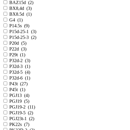
BAZ15d
(
2
)
BX8,4d
(
3
)
BX8.5d
(
1
)
G4
(
1
)
P14.5s
(
9
)
P15d-25-1
(
3
)
P15d-25-3
(
2
)
P20d
(
5
)
P22d
(
3
)
P29t
(
1
)
P32d-2
(
3
)
P32d-3
(
1
)
P32d-5
(
4
)
P32d-6
(
1
)
P43t
(
27
)
P45t
(
1
)
PGJ13
(
4
)
PGJ19
(
5
)
PGJ19-2
(
11
)
PGJ19-5
(
2
)
PGJ23t-1
(
2
)
PK22s
(
7
)