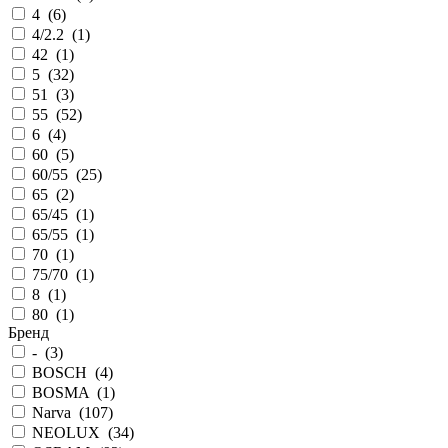
4
(
6
)
4/2.2
(
1
)
42
(
1
)
5
(
32
)
51
(
3
)
55
(
52
)
6
(
4
)
60
(
5
)
60/55
(
25
)
65
(
2
)
65/45
(
1
)
65/55
(
1
)
70
(
1
)
75/70
(
1
)
8
(
1
)
80
(
1
)
Бренд
-
(
3
)
BOSCH
(
4
)
BOSMA
(
1
)
Narva
(
107
)
NEOLUX
(
34
)