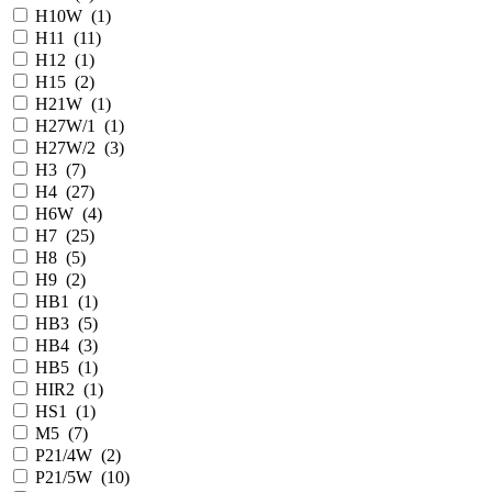
H10W
(
1
)
H11
(
11
)
H12
(
1
)
H15
(
2
)
H21W
(
1
)
H27W/1
(
1
)
H27W/2
(
3
)
H3
(
7
)
H4
(
27
)
H6W
(
4
)
H7
(
25
)
H8
(
5
)
H9
(
2
)
HB1
(
1
)
HB3
(
5
)
HB4
(
3
)
HB5
(
1
)
HIR2
(
1
)
HS1
(
1
)
M5
(
7
)
P21/4W
(
2
)
P21/5W
(
10
)