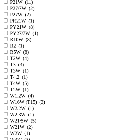
P21W
(
11
)
P27/7W
(
2
)
P27W
(
2
)
PR21W
(
1
)
PY21W
(
8
)
PY27/7W
(
1
)
R10W
(
8
)
R2
(
1
)
R5W
(
8
)
T2W
(
4
)
T3
(
3
)
T3W
(
1
)
T4.2
(
1
)
T4W
(
5
)
T5W
(
1
)
W1.2W
(
4
)
W16W (T15)
(
3
)
W2.2W
(
1
)
W2.3W
(
1
)
W21/5W
(
5
)
W21W
(
2
)
W2W
(
1
)
W3W
(
3
)