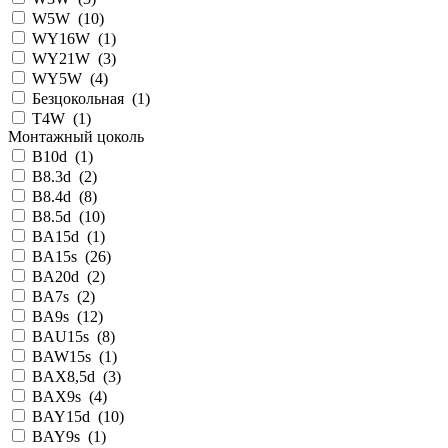
W5W
(
10
)
WY16W
(
1
)
WY21W
(
3
)
WY5W
(
4
)
Безцокольная
(
1
)
Т4W
(
1
)
Монтажный цоколь
B10d
(
1
)
B8.3d
(
2
)
B8.4d
(
8
)
B8.5d
(
10
)
BA15d
(
1
)
BA15s
(
26
)
BA20d
(
2
)
BA7s
(
2
)
BA9s
(
12
)
BAU15s
(
8
)
BAW15s
(
1
)
BAX8,5d
(
3
)
BAX9s
(
4
)
BAY15d
(
10
)
BAY9s
(
1
)