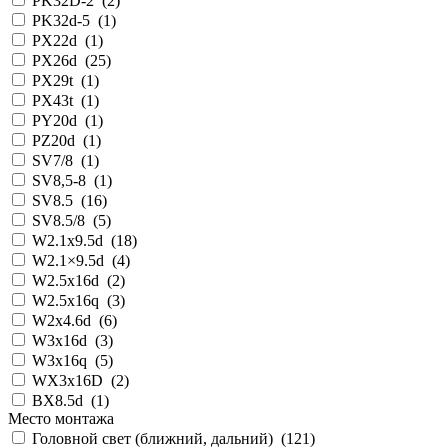
PK32D-2
(
2
)
PK32d-5
(
1
)
PX22d
(
1
)
PX26d
(
25
)
PX29t
(
1
)
PX43t
(
1
)
PY20d
(
1
)
PZ20d
(
1
)
SV7/8
(
1
)
SV8,5-8
(
1
)
SV8.5
(
16
)
SV8.5/8
(
5
)
W2.1x9.5d
(
18
)
W2.1×9.5d
(
4
)
W2.5x16d
(
2
)
W2.5x16q
(
3
)
W2x4.6d
(
6
)
W3x16d
(
3
)
W3x16q
(
5
)
WX3x16D
(
2
)
ВХ8.5d
(
1
)
Место монтажа
Головной свет (ближний, дальний)
(
121
)