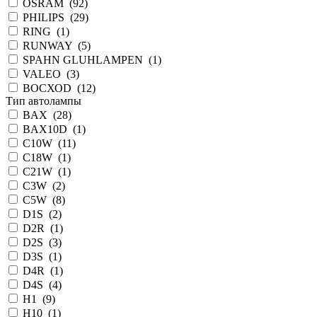
OSRAM
(
92
)
PHILIPS
(
29
)
RING
(
1
)
RUNWAY
(
5
)
SPAHN GLUHLAMPEN
(
1
)
VALEO
(
3
)
ВОСХОD
(
12
)
Тип автолампы
BAX
(
28
)
BAX10D
(
1
)
C10W
(
11
)
C18W
(
1
)
C21W
(
1
)
C3W
(
2
)
C5W
(
8
)
D1S
(
2
)
D2R
(
1
)
D2S
(
3
)
D3S
(
1
)
D4R
(
1
)
D4S
(
4
)
H1
(
9
)
H10
(
1
)