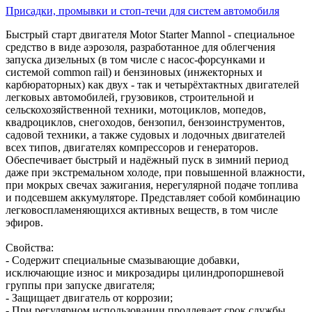
Присадки, промывки и стоп-течи для систем автомобиля
Быстрый старт двигателя Motor Starter Mannol - специальное
средство в виде аэрозоля, разработанное для облегчения
запуска дизельных (в том числе с насос-форсунками и
системой common rail) и бензиновых (инжекторных и
карбюраторных) как двух - так и четырёхтактных двигателей
легковых автомобилей, грузовиков, строительной и
сельскохозяйственной техники, мотоциклов, мопедов,
квадроциклов, снегоходов, бензопил, бензоинструментов,
садовой техники, а также судовых и лодочных двигателей
всех типов, двигателях компрессоров и генераторов.
Обеспечивает быстрый и надёжный пуск в зимний период
даже при экстремальном холоде, при повышенной влажности,
при мокрых свечах зажигания, нерегулярной подаче топлива
и подсевшем аккумуляторе. Представляет собой комбинацию
легковоспламеняющихся активных веществ, в том числе
эфиров.
Свойства:
- Содержит специальные смазывающие добавки,
исключающие износ и микрозадиры цилиндропоршневой
группы при запуске двигателя;
- Защищает двигатель от коррозии;
- При регулярном использовании продлевает срок службы