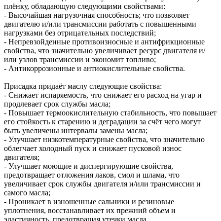
плёнку, обладающую следующими свойствами:
- Высочайшая нагрузочная способность; что позволяет
двигателю и/или трансмиссии работать с повышенными
нагрузками без отрицательных последствий;
- Непревзойденные противоизносные и антифрикционные
свойства, что значительно увеличивает ресурс двигателя и/
или узлов трансмиссии и экономит топливо;
- Антикоррозионные и антиокислительные свойства.
Присадка придаёт маслу следующие свойства:
- Снижает испаряемость, что снижает его расход на угар и
продлевает срок службы масла;
- Повышает термоокислительную стабильность, что повышает
его стойкость к старению и деградации за счёт чего могут
быть увеличены интервалы замены масла;
- Улучшает низкотемпературные свойства, что значительно
облегчает холодный пуск и снижает пусковой износ
двигателя;
- Улучшает моющие и диспергирующие свойства,
предотвращает отложения лаков, смол и шлама, что
увеличивает срок службы двигателя и/или трансмиссии и
самого масла;
- Проникает в изношенные сальники и резиновые
уплотнения, восстанавливает их прежний объем и
эластичность, предотвращая утечки масла.