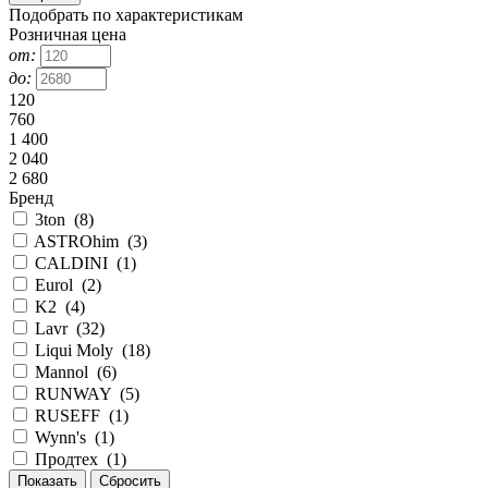
Подобрать по характеристикам
Розничная цена
от:
до:
120
760
1 400
2 040
2 680
Бренд
3ton
(
8
)
ASTROhim
(
3
)
CALDINI
(
1
)
Eurol
(
2
)
K2
(
4
)
Lavr
(
32
)
Liqui Moly
(
18
)
Mannol
(
6
)
RUNWAY
(
5
)
RUSEFF
(
1
)
Wynn's
(
1
)
Продтех
(
1
)