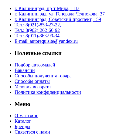
г. Калининрад, пр-т Мира, 111а
г. Калининград, ул. Генерала Челнокова, 37
г. Калининград, Советский проспект, 159
Тел.: 8(921)-853-27-22,
Тел.: 8(962)-262-66-92
Тел.: 8(911)-863-99-34
E-mail: autorequisite@yandex.ru
Полезные ссылки
Подбор автоэмалей
Вакансии
Способы получения товара
Способы оплаты
Условия возврата
Политика конфиденциальности
Меню
О магазине
Каталог
Бренды
Связаться с нами