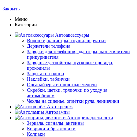
Закрыть
Меню
Категории
Автоаксессуары
Воронки, канистры, груши, перчатки
Держатели телефона
Зарядки для телефонов, адаптеры, разветвлители
прикуривателя
Зарядные устройства, пусковые провода,
крокодилы
Защита от солнца
Наклейки, таблички
Органайзеры и приятные мелочи
Скребки, щетки, тряпочки по уходу за
автомобилем
Чехлы на сиденье, оплётки руля, ленивчики
Автокрепёж
Автолампы
Автопринадлежности
Зеркала, сигналы, антенны
Коврики и брызговики
Колпаки