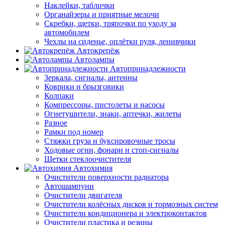
Наклейки, таблички
Органайзеры и приятные мелочи
Скребки, щетки, тряпочки по уходу за
автомобилем
Чехлы на сиденье, оплётки руля, ленивчики
Автокрепёж
Автолампы
Автопринадлежности
Зеркала, сигналы, антенны
Коврики и брызговики
Колпаки
Компрессоры, пистолеты и насосы
Огнетушители, знаки, аптечки, жилеты
Разное
Рамки под номер
Стяжки груза и буксировочные тросы
Ходовые огни, фонари и стоп-сигналы
Щетки стеклоочистителя
Автохимия
Очистители поверхности радиатора
Автошампуни
Очистители двигателя
Очистители колёсных дисков и тормозных систем
Очистители кондиционера и электроконтактов
Очистители пластика и резины