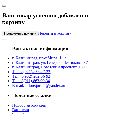
Ваш товар успешно добавлен в
корзину
Перейти в корзину
Продолжить покупки
Контактная информация
г. Калининрад, пр-т Мира, 111а
г. Калининград, ул. Генерала Челнокова, 37
г. Калининград, Советский проспект, 159
Тел.: 8(921)-853-27-22,
Тел.: 8(962)-262-66-92
Тел.: 8(911)-863-99-34
E-mail: autorequisite@yandex.ru
Полезные ссылки
Подбор автоэмалей
Вакансии