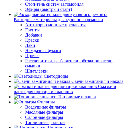
Стоп-течь систем автомобиля
Эфиры (быстрый старт)
Расходные материалы для кузовного ремонта
Антикоррозионные препараты
Грунты
Добавки
Краски
Лаки
Наждачная бумага
Прочее
Растворители, разбавители, обезжириватели,
смывки
Шпатлёвки
Светодиоды
Свечи зажигания и накала
Смазки и
пасты для притирки клапанов
Топливные шланги
Фильтры
Воздушные фильтры
Масляные фильтры
Салонные фильтры
Топливные фильтры
Шиномонтаж