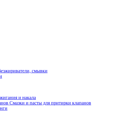
и
жигания и накала
Смазки и пасты для притирки клапанов
нги