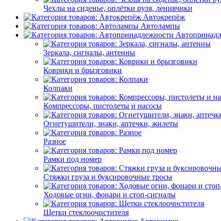
Чехлы на сиденье, оплётки руля, ленивчики
Автокрепёж
Автолампы
Автопринад
Зеркала, сигналы, антенны
Коврики и брызговики
Колпаки
Компрессоры, пистолеты и насосы
Огнетушители, знаки, аптечки, жилеты
Разное
Рамки под номер
Стяжки груза и буксировочные тросы
Ходовые огни, фонари и стоп-сигналы
Щетки стеклоочистителя