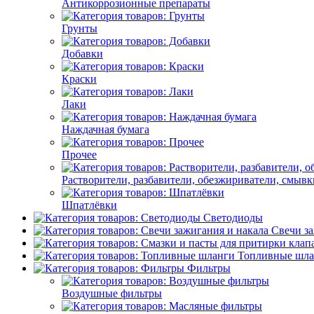
Антикоррозионные препараты
Грунты
Добавки
Краски
Лаки
Наждачная бумага
Прочее
Растворители, разбавители, обезжириватели, смывк
Шпатлёвки
Светодиоды
Свечи за
Топливные шла
Фильтры
Воздушные фильтры