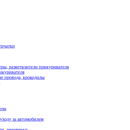
рикуривателя
ы