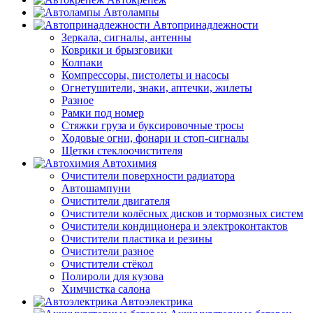
Автолампы
Автопринадлежности
Зеркала, сигналы, антенны
Коврики и брызговики
Колпаки
Компрессоры, пистолеты и насосы
Огнетушители, знаки, аптечки, жилеты
Разное
Рамки под номер
Стяжки груза и буксировочные тросы
Ходовые огни, фонари и стоп-сигналы
Щетки стеклоочистителя
Автохимия
Очистители поверхности радиатора
Автошампуни
Очистители двигателя
Очистители колёсных дисков и тормозных систем
Очистители кондиционера и электроконтактов
Очистители пластика и резины
Очистители разное
Очистители стёкол
Полироли для кузова
Химчистка салона
Автоэлектрика