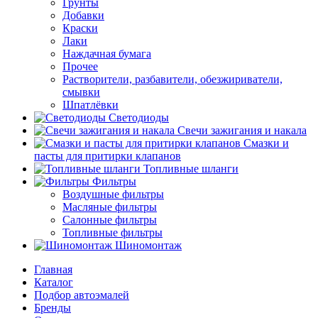
Грунты
Добавки
Краски
Лаки
Наждачная бумага
Прочее
Растворители, разбавители, обезжириватели,
смывки
Шпатлёвки
Светодиоды
Свечи зажигания и накала
Смазки и
пасты для притирки клапанов
Топливные шланги
Фильтры
Воздушные фильтры
Масляные фильтры
Салонные фильтры
Топливные фильтры
Шиномонтаж
Главная
Каталог
Подбор автоэмалей
Бренды