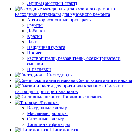
Эфиры (быстрый старт)
Расходные материалы для кузовного ремонта
Антикоррозионные препараты
Грунты
Добавки
Краски
Лаки
Наждачная бумага
Прочее
Растворители, разбавители, обезжириватели,
смывки
Шпатлёвки
Светодиоды
Свечи зажигания и накала
Смазки и
пасты для притирки клапанов
Топливные шланги
Фильтры
Воздушные фильтры
Масляные фильтры
Салонные фильтры
Топливные фильтры
Шиномонтаж