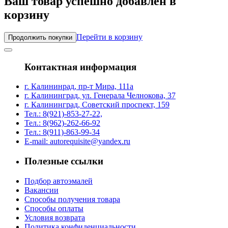
Ваш товар успешно добавлен в
корзину
Перейти в корзину
Продолжить покупки
Контактная информация
г. Калининрад, пр-т Мира, 111а
г. Калининград, ул. Генерала Челнокова, 37
г. Калининград, Советский проспект, 159
Тел.: 8(921)-853-27-22,
Тел.: 8(962)-262-66-92
Тел.: 8(911)-863-99-34
E-mail: autorequisite@yandex.ru
Полезные ссылки
Подбор автоэмалей
Вакансии
Способы получения товара
Способы оплаты
Условия возврата
Политика конфиденциальности