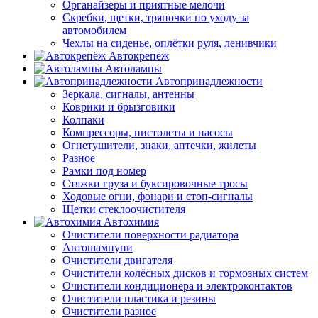
Органайзеры и приятные мелочи
Скребки, щетки, тряпочки по уходу за
автомобилем
Чехлы на сиденье, оплётки руля, ленивчики
Автокрепёж
Автолампы
Автопринадлежности
Зеркала, сигналы, антенны
Коврики и брызговики
Колпаки
Компрессоры, пистолеты и насосы
Огнетушители, знаки, аптечки, жилеты
Разное
Рамки под номер
Стяжки груза и буксировочные тросы
Ходовые огни, фонари и стоп-сигналы
Щетки стеклоочистителя
Автохимия
Очистители поверхности радиатора
Автошампуни
Очистители двигателя
Очистители колёсных дисков и тормозных систем
Очистители кондиционера и электроконтактов
Очистители пластика и резины
Очистители разное