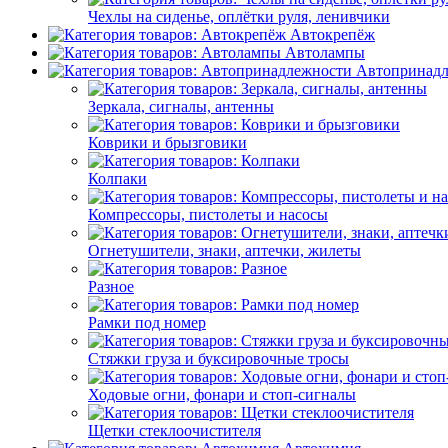
Чехлы на сиденье, оплётки руля, ленивчики
Автокрепёж
Автолампы
Автопринад
Зеркала, сигналы, антенны
Коврики и брызговики
Колпаки
Компрессоры, пистолеты и насосы
Огнетушители, знаки, аптечки, жилеты
Разное
Рамки под номер
Стяжки груза и буксировочные тросы
Ходовые огни, фонари и стоп-сигналы
Щетки стеклоочистителя