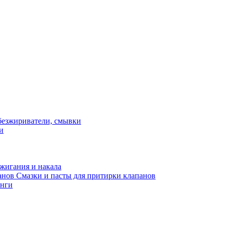
и
жигания и накала
Смазки и пасты для притирки клапанов
нги