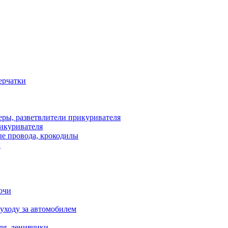
рикуривателя
ы