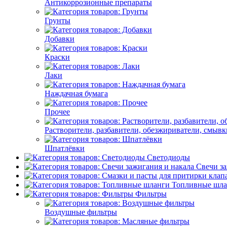
Антикоррозионные препараты
Грунты
Добавки
Краски
Лаки
Наждачная бумага
Прочее
Растворители, разбавители, обезжириватели, смывк
Шпатлёвки
Светодиоды
Свечи за
Топливные шла
Фильтры
Воздушные фильтры