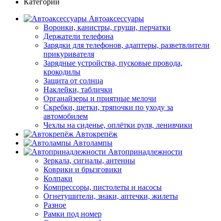
Категории
Автоаксессуары
Воронки, канистры, груши, перчатки
Держатели телефона
Зарядки для телефонов, адаптеры, разветвлители
прикуривателя
Зарядные устройства, пусковые провода,
крокодилы
Защита от солнца
Наклейки, таблички
Органайзеры и приятные мелочи
Скребки, щетки, тряпочки по уходу за
автомобилем
Чехлы на сиденье, оплётки руля, ленивчики
Автокрепёж
Автолампы
Автопринадлежности
Зеркала, сигналы, антенны
Коврики и брызговики
Колпаки
Компрессоры, пистолеты и насосы
Огнетушители, знаки, аптечки, жилеты
Разное
Рамки под номер