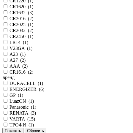
CR1220
(
1
)
CR1620
(
1
)
CR1632
(
3
)
CR2016
(
2
)
CR2025
(
1
)
CR2032
(
2
)
CR2450
(
1
)
LR14
(
1
)
V23GA
(
1
)
А23
(
1
)
А27
(
2
)
ААA
(
2
)
СR1616
(
2
)
Бренд
DURACELL
(
1
)
ENERGIZER
(
6
)
GP
(
1
)
LuazON
(
1
)
Panasonic
(
1
)
RENATA
(
3
)
VARTA
(
15
)
ТРОФИ
(
1
)