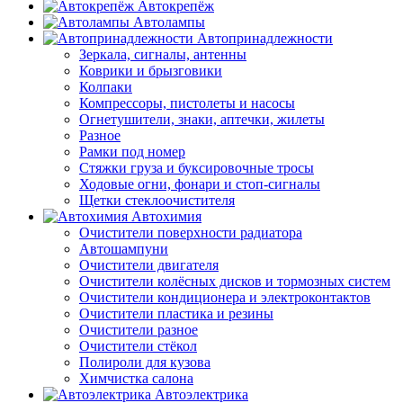
Автокрепёж
Автолампы
Автопринадлежности
Зеркала, сигналы, антенны
Коврики и брызговики
Колпаки
Компрессоры, пистолеты и насосы
Огнетушители, знаки, аптечки, жилеты
Разное
Рамки под номер
Стяжки груза и буксировочные тросы
Ходовые огни, фонари и стоп-сигналы
Щетки стеклоочистителя
Автохимия
Очистители поверхности радиатора
Автошампуни
Очистители двигателя
Очистители колёсных дисков и тормозных систем
Очистители кондиционера и электроконтактов
Очистители пластика и резины
Очистители разное
Очистители стёкол
Полироли для кузова
Химчистка салона
Автоэлектрика