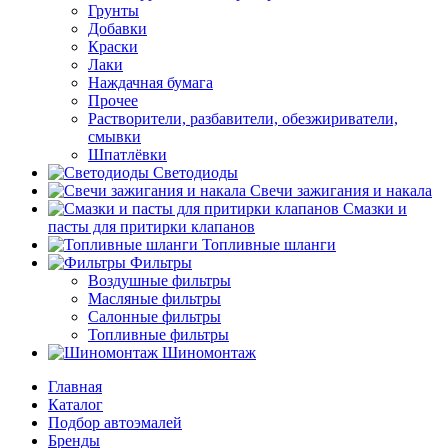
Грунты
Добавки
Краски
Лаки
Наждачная бумага
Прочее
Растворители, разбавители, обезжириватели,
смывки
Шпатлёвки
Светодиоды
Свечи зажигания и накала
Смазки и
пасты для притирки клапанов
Топливные шланги
Фильтры
Воздушные фильтры
Масляные фильтры
Салонные фильтры
Топливные фильтры
Шиномонтаж
Главная
Каталог
Подбор автоэмалей
Бренды