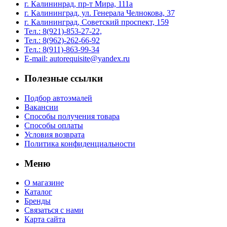
г. Калининрад, пр-т Мира, 111а
г. Калининград, ул. Генерала Челнокова, 37
г. Калининград, Советский проспект, 159
Тел.: 8(921)-853-27-22,
Тел.: 8(962)-262-66-92
Тел.: 8(911)-863-99-34
E-mail: autorequisite@yandex.ru
Полезные ссылки
Подбор автоэмалей
Вакансии
Способы получения товара
Способы оплаты
Условия возврата
Политика конфиденциальности
Меню
О магазине
Каталог
Бренды
Связаться с нами
Карта сайта