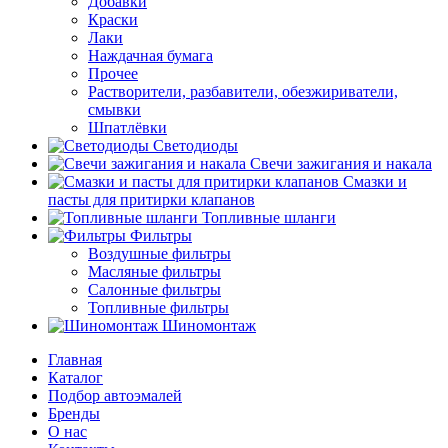
Добавки
Краски
Лаки
Наждачная бумага
Прочее
Растворители, разбавители, обезжириватели,
смывки
Шпатлёвки
Светодиоды
Свечи зажигания и накала
Смазки и
пасты для притирки клапанов
Топливные шланги
Фильтры
Воздушные фильтры
Масляные фильтры
Салонные фильтры
Топливные фильтры
Шиномонтаж
Главная
Каталог
Подбор автоэмалей
Бренды
О нас