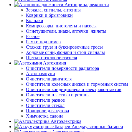
Автопринадлежности
Зеркала, сигналы, антенны
Коврики и брызговики
Колпаки
Компрессоры, пистолеты и насосы
Огнетушители, знаки, аптечки, жилеты
Разное
Рамки под номер
Стяжки груза и буксировочные тросы
Ходовые огни, фонари и стоп-сигналы
Щетки стеклоочистителя
Автохимия
Очистители поверхности радиатора
Автошампуни
Очистители двигателя
Очистители колёсных дисков и тормозных систем
Очистители кондиционера и электроконтактов
Очистители пластика и резины
Очистители разное
Очистители стёкол
Полироли для кузова
Химчистка салона
Автоэлектрика
Аккумуляторные батареи
Ароматизаторы