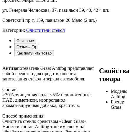
проспект Мира, 111А
3 шт.
ул. Генерала Челнокова, 37, павильон 39, 40, 42
4 шт.
Советский пр-т, 159, павильон 26
Мало (2 шт.)
Категории:
Очистители стёкол
Описание
Отзывы (
0
)
Как получить товар
Антизапотеватель Grass Antifog представляет
Свойства
собой средство для предотвращения
товара
запотевания стекол и зеркал автомобиля.
Состав:
Модель:
≥30% очищенная вода; <5%: неионогенные
Antifog
ПАВ, диметикон, изопропанол,
Бренд:
ароматизирующая добавка, краситель.
Grass
Способ применения:
Очистить стекло средством «Clean Glass».
Нанести состав Antifog тонким слоем на
обрабатываемую поверхность. Равномерно