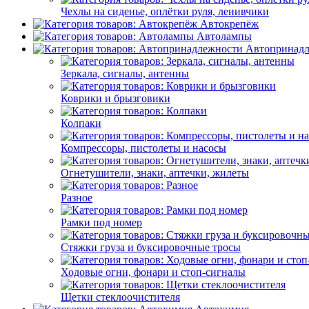
Чехлы на сиденье, оплётки руля, ленивчики
Автокрепёж
Автолампы
Автопринад
Зеркала, сигналы, антенны
Коврики и брызговики
Колпаки
Компрессоры, пистолеты и насосы
Огнетушители, знаки, аптечки, жилеты
Разное
Рамки под номер
Стяжки груза и буксировочные тросы
Ходовые огни, фонари и стоп-сигналы
Щетки стеклоочистителя