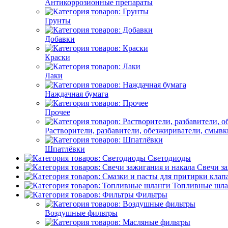
Антикоррозионные препараты
Грунты
Добавки
Краски
Лаки
Наждачная бумага
Прочее
Растворители, разбавители, обезжириватели, смывк
Шпатлёвки
Светодиоды
Свечи за
Топливные шла
Фильтры
Воздушные фильтры