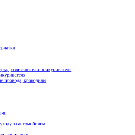
рикуривателя
ы