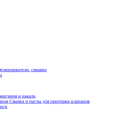
и
жигания и накала
Смазки и пасты для притирки клапанов
нги