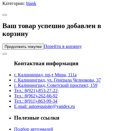
Категории:
blank
Ваш товар успешно добавлен в
корзину
Перейти в корзину
Продолжить покупки
Контактная информация
г. Калининрад, пр-т Мира, 111а
г. Калининград, ул. Генерала Челнокова, 37
г. Калининград, Советский проспект, 159
Тел.: 8(921)-853-27-22,
Тел.: 8(962)-262-66-92
Тел.: 8(911)-863-99-34
E-mail: autorequisite@yandex.ru
Полезные ссылки
Подбор автоэмалей