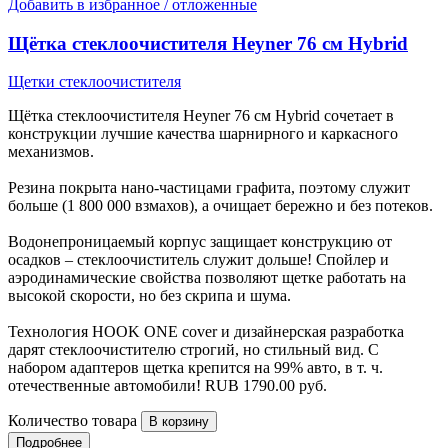
Добавить в избранное / отложенные
Щётка стеклоочистителя Heyner 76 см Hybrid
Щетки стеклоочистителя
Щётка стеклоочистителя Heyner 76 см Hybrid сочетает в
конструкции лучшие качества шарнирного и каркасного
механизмов.
Резина покрыта нано-частицами графита, поэтому служит
больше (1 800 000 взмахов), а очищает бережно и без потеков.
Водонепроницаемый корпус защищает конструкцию от
осадков – стеклоочиститель служит дольше! Спойлер и
аэродинамические свойства позволяют щетке работать на
высокой скорости, но без скрипа и шума.
Технология HOOK ONE cover и дизайнерская разработка
дарят стеклоочистителю строгий, но стильный вид. С
набором адаптеров щетка крепится на 99% авто, в т. ч.
отечественные автомобили!
RUB
1790.00
руб.
Количество товара
Подробнее