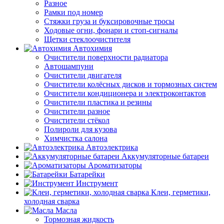
Разное
Рамки под номер
Стяжки груза и буксировочные тросы
Ходовые огни, фонари и стоп-сигналы
Щетки стеклоочистителя
Автохимия
Очистители поверхности радиатора
Автошампуни
Очистители двигателя
Очистители колёсных дисков и тормозных систем
Очистители кондиционера и электроконтактов
Очистители пластика и резины
Очистители разное
Очистители стёкол
Полироли для кузова
Химчистка салона
Автоэлектрика
Аккумуляторные батареи
Ароматизаторы
Батарейки
Инструмент
Клеи, герметики,
холодная сварка
Масла
Тормозная жидкость