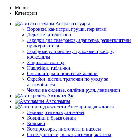
Меню
Категории
Автоаксессуары
Воронки, канистры, груши, перчатки
Держатели телефона
Зарядки для телефонов, адаптеры, разветвлители
прикуривателя
Зарядные устройства, пусковые провода,
крокодилы
Защита от солнца
Наклейки, таблички
Органайзеры и приятные мелочи
Скребки, щетки, тряпочки по уходу за
автомобилем
Чехлы на сиденье, оплётки руля, ленивчики
Автокрепёж
Автолампы
Автопринадлежности
Зеркала, сигналы, антенны
Коврики и брызговики
Колпаки
Компрессоры, пистолеты и насосы
Огнетушители, знаки, аптечки, жилеты