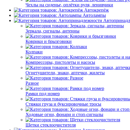
Чехлы на сиденье, оплётки руля, ленивчики
Автокрепёж
Автолампы
Автопринад
Зеркала, сигналы, антенны
Коврики и брызговики
Колпаки
Компрессоры, пистолеты и насосы
Огнетушители, знаки, аптечки, жилеты
Разное
Рамки под номер
Стяжки груза и буксировочные тросы
Ходовые огни, фонари и стоп-сигналы
Щетки стеклоочистителя