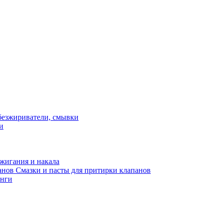
и
жигания и накала
Смазки и пасты для притирки клапанов
нги