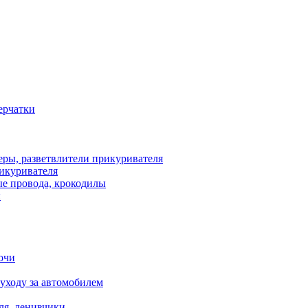
рикуривателя
ы