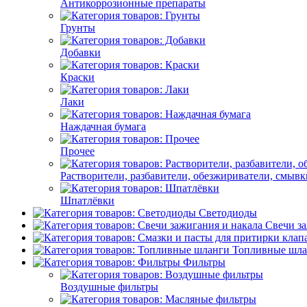
Антикоррозионные препараты
Грунты
Добавки
Краски
Лаки
Наждачная бумага
Прочее
Растворители, разбавители, обезжириватели, смывк
Шпатлёвки
Светодиоды
Свечи за
Топливные шла
Фильтры
Воздушные фильтры