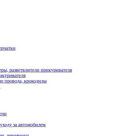
рикуривателя
ы