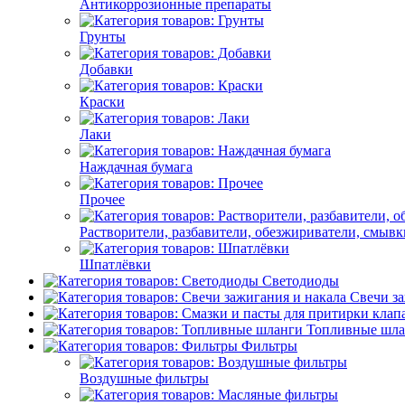
Антикоррозионные препараты
Грунты
Добавки
Краски
Лаки
Наждачная бумага
Прочее
Растворители, разбавители, обезжириватели, смывк
Шпатлёвки
Светодиоды
Свечи за
Топливные шла
Фильтры
Воздушные фильтры