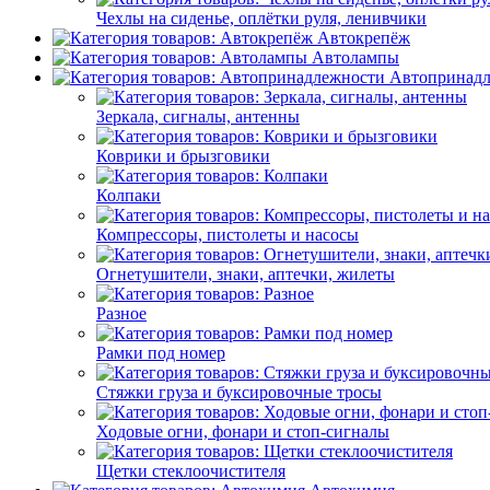
Чехлы на сиденье, оплётки руля, ленивчики
Автокрепёж
Автолампы
Автопринад
Зеркала, сигналы, антенны
Коврики и брызговики
Колпаки
Компрессоры, пистолеты и насосы
Огнетушители, знаки, аптечки, жилеты
Разное
Рамки под номер
Стяжки груза и буксировочные тросы
Ходовые огни, фонари и стоп-сигналы
Щетки стеклоочистителя