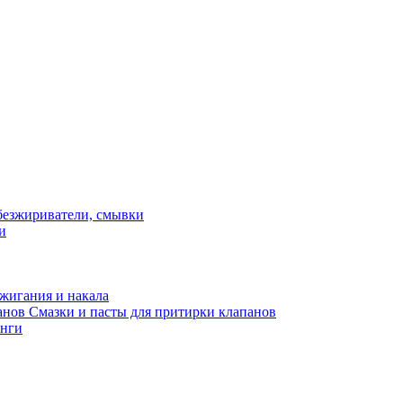
и
жигания и накала
Смазки и пасты для притирки клапанов
нги