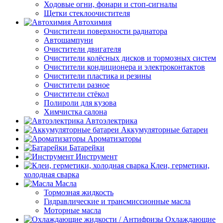
Ходовые огни, фонари и стоп-сигналы
Щетки стеклоочистителя
Автохимия
Очистители поверхности радиатора
Автошампуни
Очистители двигателя
Очистители колёсных дисков и тормозных систем
Очистители кондиционера и электроконтактов
Очистители пластика и резины
Очистители разное
Очистители стёкол
Полироли для кузова
Химчистка салона
Автоэлектрика
Аккумуляторные батареи
Ароматизаторы
Батарейки
Инструмент
Клеи, герметики,
холодная сварка
Масла
Тормозная жидкость
Гидравлические и трансмиссионные масла
Моторные масла
Охлаждающие