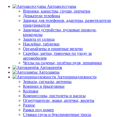
Автоаксессуары
Воронки, канистры, груши, перчатки
Держатели телефона
Зарядки для телефонов, адаптеры, разветвлители
прикуривателя
Зарядные устройства, пусковые провода,
крокодилы
Защита от солнца
Наклейки, таблички
Органайзеры и приятные мелочи
Скребки, щетки, тряпочки по уходу за
автомобилем
Чехлы на сиденье, оплётки руля, ленивчики
Автокрепёж
Автолампы
Автопринадлежности
Зеркала, сигналы, антенны
Коврики и брызговики
Колпаки
Компрессоры, пистолеты и насосы
Огнетушители, знаки, аптечки, жилеты
Разное
Рамки под номер
Стяжки груза и буксировочные тросы