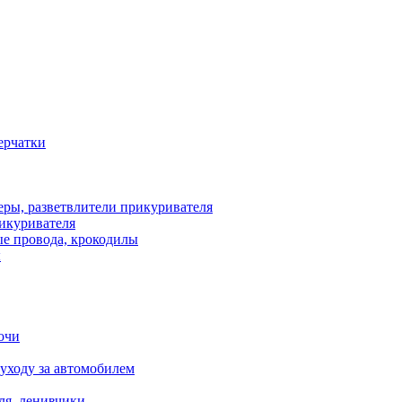
рикуривателя
ы