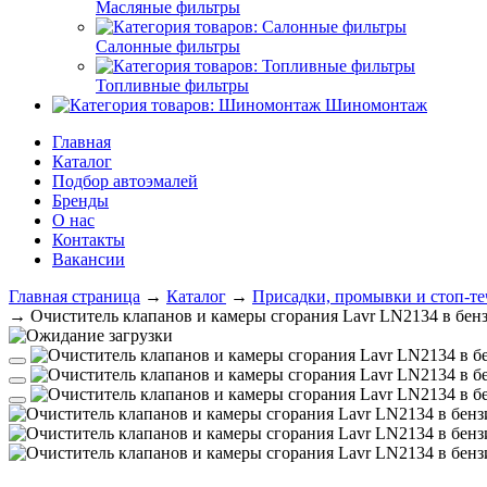
Масляные фильтры
Салонные фильтры
Топливные фильтры
Шиномонтаж
Главная
Каталог
Подбор автоэмалей
Бренды
О нас
Контакты
Вакансии
Главная страница
→
Каталог
→
Присадки, промывки и стоп-те
→
Очиститель клапанов и камеры сгорания Lavr LN2134 в бен