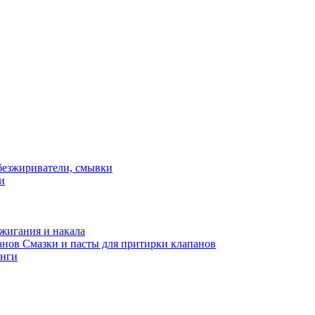
и
жигания и накала
Смазки и пасты для притирки клапанов
нги