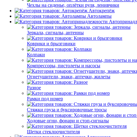
Чехлы на сиденье, оплётки руля, ленивчики
Автокрепёж
Автолампы
Автопринад
Зеркала, сигналы, антенны
Коврики и брызговики
Колпаки
Компрессоры, пистолеты и насосы
Огнетушители, знаки, аптечки, жилеты
Разное
Рамки под номер
Стяжки груза и буксировочные тросы
Ходовые огни, фонари и стоп-сигналы
Щетки стеклоочистителя