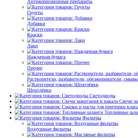
Антикоррозионные препараты
Грунты
Добавки
Краски
Лаки
Наждачная бумага
Прочее
Растворители, разбавители, обезжириватели, смывк
Шпатлёвки
Светодиоды
Свечи за
Топливные шла
Фильтры
Воздушные фильтры